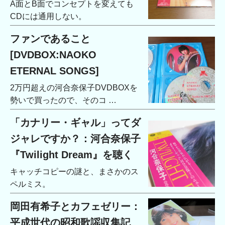
A面とB面でコンセプトを変えても
CDには通用しない。
ファンであること
[DVDBOX:NAOKO
ETERNAL SONGS]
2万円超えの河合奈保子DVDBOXを
勢いで買ったので、そのコ …
「カナリー・ギャル」ってダ
ジャレですか？：河合奈保子
『Twilight Dream』を聴く
キャッチコピーの謎と、まさかのス
ペルミス。
岡田有希子とカフェゼリー：
平成世代の昭和歌謡収集記