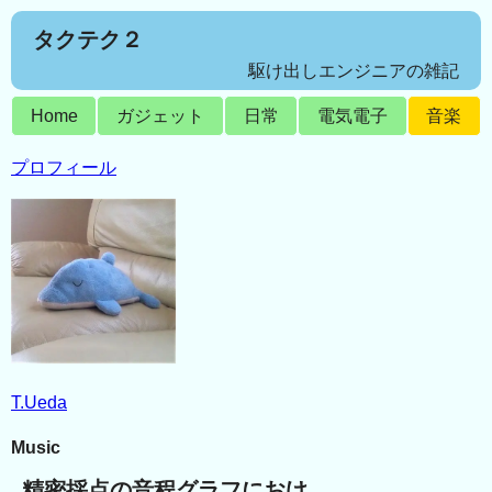
タクテク２
駆け出しエンジニアの雑記
Home
ガジェット
日常
電気電子
音楽
プロフィール
T.Ueda
Music
精密採点の音程グラフにおけ