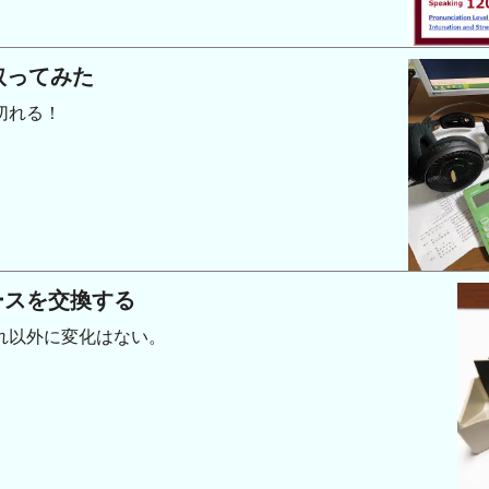
取ってみた
切れる！
ースを交換する
れ以外に変化はない。