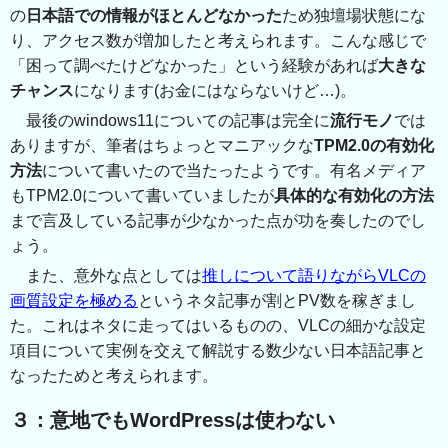
の
日本語での情報がほとんどなかった
ため独壇場状態にな
り、アクセス数が増加したと考えられます。こんな感じで
「困って調べたけどなかった」という経験があれば
大きな
チャンス
になります(お金にはならないけど…)。
最後のwindows11についての記事は完全に
流行モノ
では
ありますが、筆者はちょっとマニアックな
TPM2.0の有効化
方法
について書いたので当たったようです。有名メディア
もTPM2.0について書いていましたが
具体的な有効化の方法
まで言及している記事が少なかった点が功を奏したのでし
ょう。
また、意外な点としては
推しについて語りながらVLCの
画質設定を極める
というネタ記事が割とPV数を稼ぎまし
た。これはネタに走ってはいるものの、VLCの細かな設定
項目について実例を交えて解説する数少ない日本語記事と
なったためと考えられます。
３：意地でもWordPressは使わない