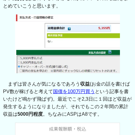
とめていこうと思います。
まずは皆さんが気になるであろう
収益
(お金の話を書けば
PV数が稼げると考えて
国債を100万円買う
という記事を書
いたけど鳴かず飛ばず)。最近でこそ2,3日に１回ほど収益が
発生するようになりましたが、それでもこの２年間の累計
収益は
5000円程度
。ちなみにASPはA8です。