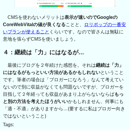
CMSを使わないメリットは
表示が速いのでGoogleの
CoreWebVitalの値が良くなる
ことと、
ロリポップの一番安
いプランが使えること
くらいです。なので皆さんは無駄に
意地を張らずCMSを使いましょう。
４：継続は「力」にはなるが…
最後にブログを２年続けた感想を。それは
継続は「力」
にはなるがもっといい方法があるかもしれない
ということ
です。筆者の場合は「ブロガーになろう」なんて考えてい
ないので別に収益がなくても問題ないですが、ブロガーを
目指して２年経っても収益があまり上がらないならば
もっ
と別の方法を考えたほうがいい
かもしれません、何事にも
「適・不適」がありますから…(要するに私はブロガー向き
ではないということ)
Tags: