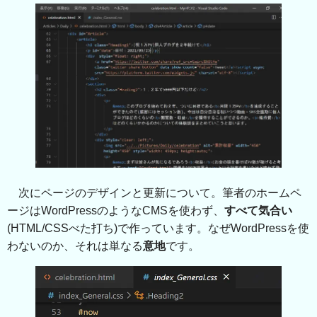
次にページのデザインと更新について。筆者のホームペ
ージはWordPressのようなCMSを使わず、
すべて気合い
(HTML/CSSべた打ち)で作っています。なぜWordPressを使
わないのか、それは単なる
意地
です。