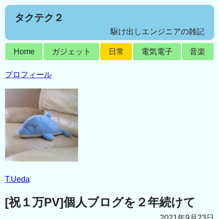
タクテク２
駆け出しエンジニアの雑記
Home
ガジェット
日常
電気電子
音楽
プロフィール
T.Ueda
[祝１万PV]個人ブログを２年続けて
2021年9月23日