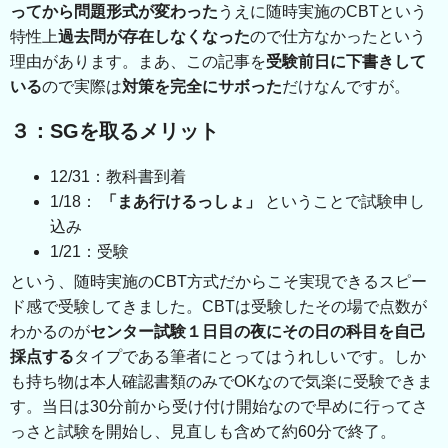
ってから問題形式が変わった
うえに随時実施のCBTという
特性上
過去問が存在しなくなった
ので仕方なかったという
理由があります。まあ、この記事を
受験前日に下書きして
いる
ので実際は
対策を完全にサボった
だけなんですが。
３：SGを取るメリット
12/31：教科書到着
1/18：
「まあ行けるっしょ」
ということで試験申し
込み
1/21：受験
という、随時実施のCBT方式だからこそ実現できるスピー
ド感で受験してきました。CBTは受験したその場で点数が
わかるのが
センター試験１日目の夜にその日の科目を自己
採点する
タイプである筆者にとってはうれしいです。しか
も持ち物は本人確認書類のみでOKなので気楽に受験できま
す。当日は30分前から受け付け開始なので早めに行ってさ
っさと試験を開始し、見直しも含めて約60分で終了。