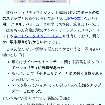
情報セキュリティマネジメント試験は
ITパスポートの次
のステップ
と位置付けられており(図は
IPA公式HP
より引
用)、スキルレベルは2、合格率は70%台。筆者はITパスポー
トはもちろん高度試験のエンベデッドシステムスペシャリ
ストや
ネットワークスペシャリスト
も保有しており、明ら
かに
取る順番がおかしい
わけです。
じゃあなんでこの資格を選んだのかというと、表向きの
理由としては
最近はサイバーセキュリティに関する講義を取ってい
て
セキュリティに興味があった
就活において
「セキュリティ」と名の付く資格
がある
と有利だと考えた
Iパスを取ってから8年くらい経ったので
知識をアップ
デートしたかった
というものがありますが、実際の理由は