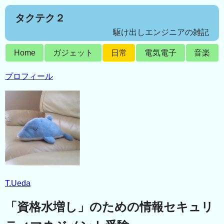
タクテク２
駆け出しエンジニアの雑記
Home
ガジェット
日常
電気電子
音楽
プロフィール
T.Ueda
「資格水増し」のための情報セキュリ