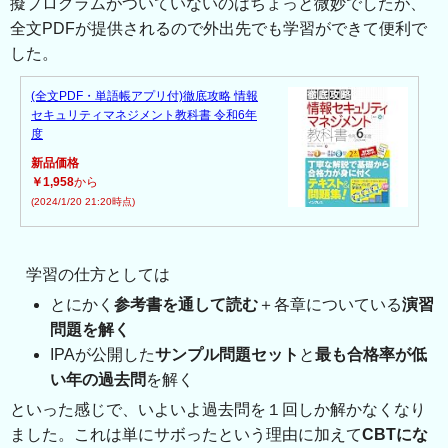
擬プログラムがついていないのはちょっと微妙でしたが、
全文PDFが提供されるので外出先でも学習ができて便利で
した。
(全文PDF・単語帳アプリ付)徹底攻略 情報
セキュリティマネジメント教科書 令和6年
度
新品価格
￥1,958
から
(2024/1/20 21:20時点)
学習の仕方としては
とにかく
参考書を通して読む
＋各章についている
演習
問題を解く
IPAが公開した
サンプル問題セット
と
最も合格率が低
い年の過去問
を解く
といった感じで、いよいよ過去問を１回しか解かなくなり
ました。これは単にサボったという理由に加えて
CBTにな