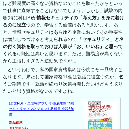
ほど難易度の高くない資格なのでこれを取ったからといっ
て仕事に直結することはないでしょう。しかし、試験の内
容(特に科目B)が
情報セキュリティの「考え方」を身に着け
るのに役立つ
ので、学習する価値はあると思います。あ
と、情報セキュリティはあらゆる企業においてその重要性
は増加しつづけると考えられるので
「セキュリティ」と名
の付く資格を取っておけば人事が「お、いいね」と思って
くれる
可能性は高いと思います。ただ、難易度が高くない
から主張しすぎると逆効果ですが…
というわけで、私の国家資格集めは今度こそ一旦終了と
なります。果たして国家資格11個は就活に役立つのか、乞
うご期待です。就活が終わり次第再開したいけどもう取り
たいと思う資格がないんですよね。
(全文PDF・単語帳アプリ付)徹底攻略 情報
セキュリティマネジメント教科書 令和6年
度
新品価格
￥1,958
から