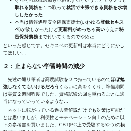
そろそろ就職活動も本格化するということで
サクッと
取れる資格
を１つ取って
就活で主張できる資格を水増
ししたかった
本当は情報処理安全確保支援士(いわゆる
登録セキス
ペ
)が欲しかったけど
更新料がめっちゃ高い
うえに
秘
密保持義務
まで付いてくるのでやめた
といった感じです。セキスペの更新料は本当にどうにかし
てほしい…
２：止まらない学習時間の減少
先述の通り筆者は高度試験を２つ持っているので
ほぼ勉
強しなくてもいけるだろう
くらいに高をくくり、準備期間
は実質２週間程度でした。資格試験の回を重ねるごとに適
当になっていっているような…
ネットに転がっている過去問解説だけでも対策は可能だ
とは思いましが、利便性とモチベーション向上のために以
下の参考書を買いました。CBT(PC上で受験するやつ)の模