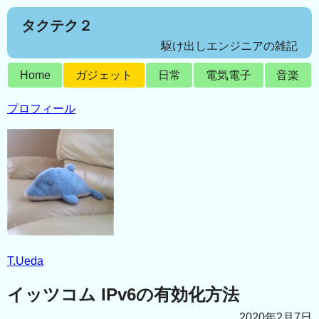
タクテク２
駆け出しエンジニアの雑記
Home
ガジェット
日常
電気電子
音楽
プロフィール
T.Ueda
イッツコム IPv6の有効化方法
2020年2月7日